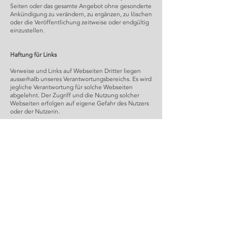
Seiten oder das gesamte Angebot ohne gesonderte
Ankündigung zu verändern, zu ergänzen, zu löschen
oder die Veröffentlichung zeitweise oder endgültig
einzustellen.
Haftung für Links
Verweise und Links auf Webseiten Dritter liegen
ausserhalb unseres Verantwortungsbereichs. Es wird
jegliche Verantwortung für solche Webseiten
abgelehnt. Der Zugriff und die Nutzung solcher
Webseiten erfolgen auf eigene Gefahr des Nutzers
oder der Nutzerin.
Urheberrechte
Die Urheber- und alle anderen Rechte an Inhalten,
Bildern, Fotos oder anderen Dateien auf der
Website gehören ausschliesslich der moriz
Fahrschule und deren Inhaber Moriz Hofmann oder
den speziell genannten Rechtsinhabern. Für die
Reproduktion jeglicher Elemente ist die schriftliche
Zustimmung der Urheberrechtsträger im Voraus
einzuholen.